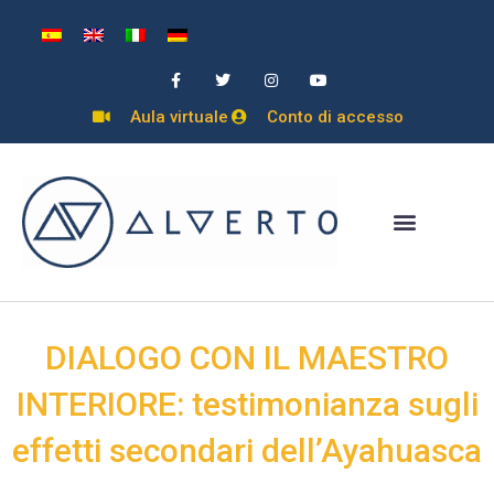
Vai
al
F
T
I
Y
contenuto
a
w
n
o
c
i
s
u
e
t
t
t
Aula virtuale
Conto di accesso
b
t
a
u
o
e
g
b
o
r
r
e
k
a
-
m
f
DIALOGO CON IL MAESTRO
INTERIORE: testimonianza sugli
effetti secondari dell’Ayahuasca